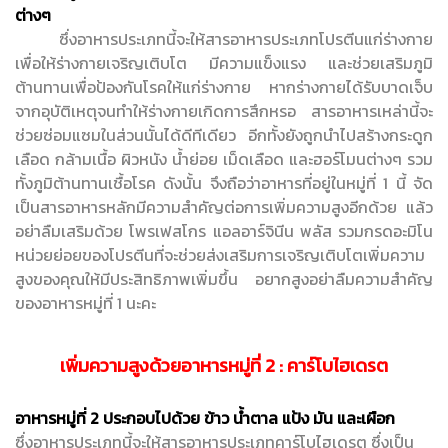
ต่างๆ
ซึ่งอาหารประเภทนี้จะให้สารอาหารประเภทโปรตีนแก่ร่างกาย
เพื่อให้ร่างกายเจริญเติบโต มีความแข็งแรง และช่วยเสริมภูมิ
ต้านทานเพื่อป้องกันโรคให้แก่ร่างกาย หากร่างกายได้รับบาดเจ็บ
จากอุบัติเหตุจนทำให้ร่างกายเกิดการสึกหรอ สารอาหารเหล่านี้จะ
ช่วยซ่อมแซมในส่วนนั้นได้ดีทีเดียว อีกทั้งยังถูกนำไปสร้างกระดูก
เลือด กล้ามเนื้อ ผิวหนัง น้ำย่อย เม็ดเลือด และฮอร์โมนต่างๆ รวม
ทั้งภูมิต้านทานเชื้อโรค ดังนั้น จึงถือว่าอาหารที่อยู่ในหมู่ที่ 1 นี้ จัด
เป็นสารอาหารหลักมีความสำคัญต่อการเพิ่มความสูงอีกด้วย แล้ว
อย่าลืมเสริมด้วย โพรเฟสโกร แอลอาร์จินีน พลัส รวมกรดอะมิโน
หน่วยย่อยของโปรตีนที่จะช่วยส่งเสริมการเจริญเติบโตเพิ่มความ
สูงของคุณให้มีประสิทธิภาพเพิ่มขึ้น อยากสูงอย่าลืมความสำคัญ
ของอาหารหมู่ที่ 1 นะคะ
เพิ่มความสูงด้วยอาหารหมู่ที่ 2 : คาร์โบไฮเดรต
อาหารหมู่ที่ 2 ประกอบไปด้วย ข้าว น้ำตาล แป้ง มัน และเผือก
ซึ่งอาหารประเภทนี้จะให้สารอาหารประเภทคาร์โบไฮเดรต ซึ่งเป็น