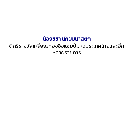
น้องชิชา นักยิมนาสติก
ดีกรีรางวัลเหรียญทองชิงแชมป์แห่งประเทศไทย
และอีก
หลายรายการ