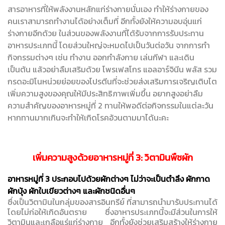
สารอาหารที่ให้พลังงานหลักแก่ร่างกายนั่นเอง ทำให้ร่างกายของ
คนเราสามารถทำงานได้อย่างเต็มที่ อีกทั้งยังให้ความอบอุ่นแก่
ร่างกายอีกด้วย ในส่วนของพลังงานที่ได้รับจากการรับประทาน
อาหารประเภทนี้ โดยส่วนใหญ่จะหมดไปเป็นวันต่อวัน จากการทำ
กิจกรรมต่างๆ เช่น ทำงาน ออกกำลังกาย เล่นกีฬา และเดิน
เป็นต้น แล้วอย่าลืมเสริมด้วย โพรเฟสโกร แอลอาร์จินีน พลัส รวม
กรดอะมิโนหน่วยย่อยของโปรตีนที่จะช่วยส่งเสริมการเจริญเติบโต
เพิ่มความสูงของคุณให้มีประสิทธิภาพเพิ่มขึ้น อยากสูงอย่าลืม
ความสำคัญของอาหารหมู่ที่ 2 ทานให้พอดีต่อกิจกรรมในแต่ละวัน
หากทานมากเกินจะทำให้เกิดโรคอ้วนตามมาได้นะคะ
เพิ่มความสูงด้วยอาหารหมู่ที่ 3: วิตามินพืชผัก
อาหารหมู่ที่ 3 ประกอบไปด้วยผักต่างๆ ไม่ว่าจะเป็นตำลึง ผักกาด
ผักบุ้ง ผักใบเขียวต่างๆ และผักชนิดอื่นๆ
ซึ่งเป็นวิตามินในกลุ่มของสารอินทรีย์ ที่สามารถนำมารับประทานได้
โดยไม่ก่อให้เกิดอันตราย ซึ่งอาหารประเภทนี้จะมีส่วนในการให้
วิตามินและเกลือแร่แก่ร่างกาย อีกทั้งยังช่วยเสริมสร้างให้ร่างกาย