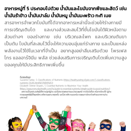
อาหารหมู่ที่ 5 ประกอบไปด้วย น้ำมันและไขมันจากพืชและสัตว์ เช่น
น้ำมันรำข้าว น้ำมันปาล์ม น้ำมันหมู น้ำมันมะพร้าว กะทิ เนย
สารอาหารจำพวกไขมันที่ได้จากอาหารเหล่านี้จะช่วยให้ร่างกายมี
การเจริญเติบโต และบางส่วนสะสมไว้ที่ชั้นไขมันใต้ผิวหนังตาม
ส่วนต่างๆ ของร่างกาย เช่น บริเวณสะโพก และบริเวณต้นขา
เป็นต้น ไขมันที่สะสมไว้นี้จะให้ความอบอุ่นแก่ร่างกาย และเป็นแหล่ง
พลังงานไว้ใช้ในเวลาที่จำเป็น อยากสูงอย่าลืมเสริมด้วย โพรเฟส
โกร แอลอาร์จินีน พลัส ช่วยส่งเสริมการเจริญเติบโตเพิ่มความสูง
ของคุณให้มีประสิทธิภาพเพิ่มขึ้น