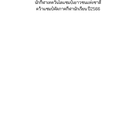
นักกีฬาเทควันโดแชมป์เยาวชนแห่งชาติ
คว้าแชมป์คัดภาคกีฬานักเรียน ปี2566
เพิ่มความสูง
โปรตีนเพิ่มความสูง,เวย์โปรตีนเพิ่มความสูง,เวย์เพิ่มความสูง,Whey Protein เพิ่มความสูง,Whey เพิ่มความสูง,Protein เพิ่มคามสูง,นมเพิ่มความสูง,นม
โปรตีน,เวย์โปรตีนไอกอส,IGOS WHEY PROTEIN