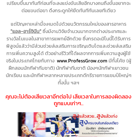
เปรียบขึ้นมาทันทีก่อนที่จะลงแข่งขันเสียอีกบางคนถึงขั้นอยากจะ
ต่อแขนต่อขา ดึงกระดูกให้ยืดทันทีกันเลยทีเดียว
แต่ปัญหาเหล่านี้จะหมดไปด้วยนวัตกรรมใหม่ของสารอาหาร
"แอล-อาร์จินีน"
ซึ่งมีงานวิจัยจำนวนมากจากต่างประเทศและ
รางวัลโนเบลในสาขาการแพทย์อีกด้วย ซึ่งกรดอะมิโนนี้ได้รับการ
พิสูจน์แล้วว่ามีส่วนช่วยส่งเสริมการเจริญเติบโตและช่วยส่งเสริม
การเพิ่มความสูงได้ ตัวอย่างรีวิวที่ได้ผล
จากการเพิ่มความสูงผู้ใช้
จริงในประเทศไทยกับทาง
www.ProfessGrow.com
มีทั้งโค้ช (ผู้
ฝึกสอนนักกีฬาทีมชาติ) นักกีฬาทีมชาติ น้องๆนักกีฬาเยาวชน
นักเรียน และนักกีฬาหลากหลายประเภทดีกรีรายการแชมป์ใหญ่ๆ
ทั้งนั้น ฯลฯ
คุณจะไม่ต้องเสียเวลาอีกต่อไป เสียเวลาในการลองผิดลอง
ถูกแบบเก่าๆ..