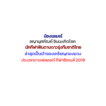
น้องเอแคร์
ชญานุศภัฒค์ ชินนะเกิดโชค
นักกีฬาฟันดาบดาวรุ่งทีมชาติไทย
ล่าสุดเป็นเจ้าของเหรียญทองแดง
ประเภทดาบฟลอยด์ กีฬาซีเกมส์ 2019