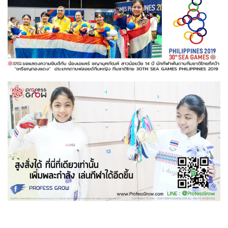
Profess grow larginine Plus โพรเฟสโกร แอลอาร์จินีน พลัส เพิ่มความสูง ด้วยอาหารเพิ่มความสูงที่ประกอบด้วยสารอาหารที่สำคัญต่อการ
เจริญเติบโตเหมาะกับทุกเพศทุกวัยที่ต้องการเพิ่มสูงอย่าแท้จริง