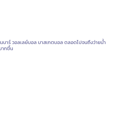
นโหนบาร์ วอลเลย์บอล บาสเกตบอล ตลอดไปจนถึงว่ายน้ำ
มากขึ้น