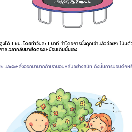
สูงได้ 1 ซม. โดยทำวันละ 1 นาที ทำโดยการนั่งคุกเข่าแล้วค่อยๆ โน้ม
ตามกาลเวลากลับมายืดตรงเหมือนเดิมนั่นเอง
ถึงตี 5 และจะหลั่งออกมามากถ้าเรานอนหลับอย่างสนิท ดังนั้นการนอนดึ