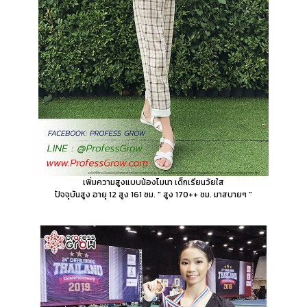
เพิ่มความสูงแบบน้องโมนา เด็กเรียนวัยใส
ปัจจุบันสูง อายุ 12 สูง 161 ซม. " สูง 170++ ซม. มาสบายๆ "