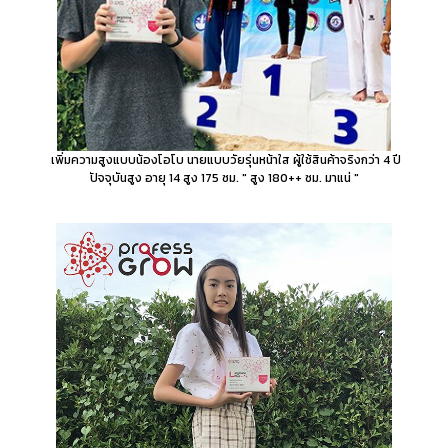
เพิ่มความสูงแบบน้องโอโบ นายแบบวัยรุ่นหน้าใส ผู้ใช้สินค้าจริงกว่า 4 ปี
ปัจจุบันสูง อายุ 14 สูง 175 ซม. " สูง 180++ ซม. มาแน่ "