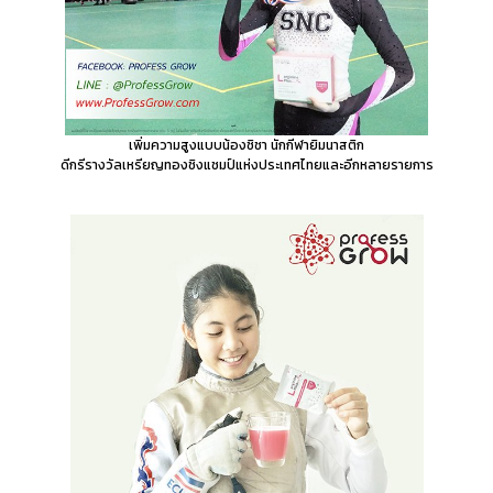
เพิ่มความสูงแบบน้องชิชา นักกีฬายิมนาสติก
ดีกรีรางวัลเหรียญทองชิงแชมป์แห่งประเทศไทยและอีกหลายรายการ