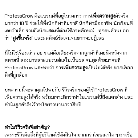
ProfessGrow คือแบรนด์ที่อยู่ในวงการ การ
เพิ่มความสูง
ตัวจริง
มากว่า 10 ปี ช่วยให้ทั้งนักกีฬาทีมชาติ นักกีฬามืออาชีพ นักเรียนที่
เคยตัวเล็ก รวมถึงนักแสดงที่ต้องใช้ภาพลักษณ์ ทุกคนล้วนบอก
ว่า “
สูงขึ้นจริง
” และผลลัพธ์ชัดเจนจนยากจะปฏิเสธ
นี่ไม่ใช่เรื่องเล่าลอย ๆ แต่คือเสียงจริงจากลูกค้าที่เคยผิดหวังจาก
หลายที่ ลองมาหลายแบรนด์แต่ไม่เห็นผล จนสุดท้ายมาจบที่
ProfessGrow และพบว่า การ
เพิ่มความสูง
เป็นไปได้จริง หากเลือก
สิ่งที่ถูกต้อง
บทความนี้จะพาคุณไปพบกับ รีวิวจริง ของผู้ใช้ ProfessGrow ที่
เพิ่มความสูงได้จริง พร้อมเจาะลึกว่าทำไมแบรนด์นี้ถึงแตกต่าง และ
ทำไมลูกค้าถึงไว้วางใจยาวนานกว่าสิบปี
ทำไมรีวิวจริงจึงสำคัญ?
เพราะรีวิวคือสิ่งที่ผู้บริโภคใช้ตัดสินใจ มากกว่าโฆษณาใด ๆ เราเชื่อ