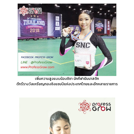
เพิ่มความสูงแบบน้องชิชา นักกีฬายิมนาสติก
ดีกรีรางวัลเหรียญทองชิงแชมป์แห่งประเทศไทยและอีกหลายรายการ