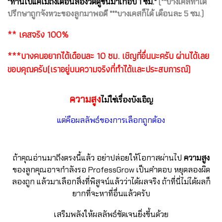
"ทานไปแค่ไม่ถึงเดือนลองวัดดูขึ้นมาเกือบ 1 ซม."
(**บางเคสทำได้
ปรึกษาถูกจังหวะของลูกมาพอดี ***บางเคสก็ได้ เดือนละ 5 ซม.)
** เคสจริง 100%
***บางคนอยากได้เดือนละ 10 ซม. เชิญที่อื่นนะครับ ผ่านได้เลย
ขอบคุณครับ(เราอยู่บนความจริงที่ทำได้และประสบการณ์)
ความสูง
ไม่ใช่เรื่องบังเอิญ
แต่คือผลลัพธ์ของการเลือกถูกต้อง
ถ้าคุณอ่านมาถึงตรงนี้แล้ว อย่าปล่อยให้โอกาสผ่านไป
ความสูง
ของลูกคุณอาจกำลังรอ ProfessGrow เป็นคำตอบ หยุดลองผิด
ลองถูก แล้วมาเลือกสิ่งที่พิสูจน์แล้วว่าได้ผลจริง ถ้าที่นี่ไม่ได้ผลก็
ยากที่จะหาที่อื่นแล้วครับ
เสริมพลังให้ผลลัพธ์ชัดเจนยิ่งขึ้นด้วย