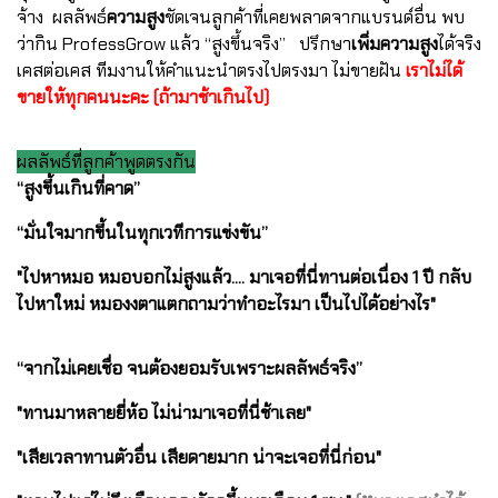
จ้าง
ผลลัพธ์
ความสูง
ชัดเจนลูกค้าที่เคยพลาดจากแบรนด์อื่น พบ
ว่ากิน ProfessGrow แล้ว “สูงขึ้นจริง”
ปรึกษา
เพิ่มความสูง
ได้จริง
เคสต่อเคส ทีมงานให้คำแนะนำตรงไปตรงมา ไม่ขายฝัน
เราไม่ได้
ขายให้ทุกคนนะคะ (ถ้ามาช้าเกินไป)
ผลลัพธ์ที่ลูกค้าพูดตรงกัน
“สูงขึ้นเกินที่คาด”
“มั่นใจมากขึ้นในทุกเวทีการแข่งขัน”
"ไปหาหมอ หมอบอกไม่สูงแล้ว.... มาเจอที่นี่ทานต่อเนื่อง 1 ปี กลับ
ไปหาใหม่ หมองงตาแตกถามว่าทำอะไรมา เป็นไปได้อย่างไร"
“จากไม่เคยเชื่อ จนต้องยอมรับเพราะผลลัพธ์จริง”
"ทานมาหลายยี่ห้อ ไม่น่ามาเจอที่นี่ช้าเลย"
"เสียเวลาทานตัวอื่น เสียดายมาก น่าจะเจอที่นี่ก่อน"