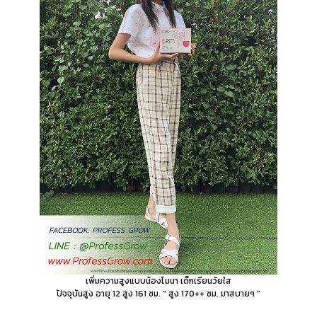
เพิ่มความสูงแบบน้องโมนา เด็กเรียนวัยใส
ปัจจุบันสูง อายุ 12 สูง 161 ซม. " สูง 170++ ซม. มาสบายๆ "