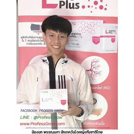
น้องนก พรรณนภา นักเทควันโดหญิงทีมชาติไทย