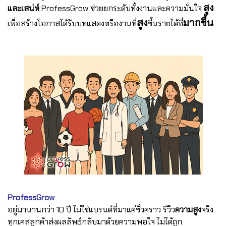
สูง
และเสน่ห์
ProfessGrow ช่วยยกระดับทั้งงานและความมั่นใจ
สูง
มากขึ้น
เพื่อสร้างโอกาสได้รับบทแสดงหรืองานที่
ขึ้นรายได้ที่
ProfessGrow
อยู่มานานกว่า 10 ปี ไม่ใช่แบรนด์ที่มาแค่ชั่วคราว
รีวิว
ความสูง
จริง
ทุกเคสลูกค้าส่งผลลัพธ์กลับมาด้วยความพอใจ ไม่ได้ถูก