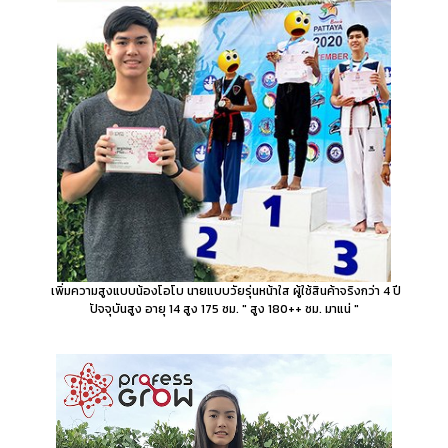
เพิ่มความสูงแบบน้องโอโบ นายแบบวัยรุ่นหน้าใส ผู้ใช้สินค้าจริงกว่า 4 ปี
ปัจจุบันสูง อายุ 14 สูง 175 ซม. " สูง 180++ ซม. มาแน่ "