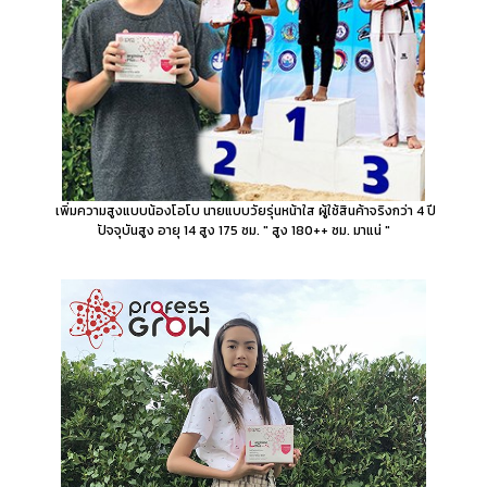
เพิ่มความสูงแบบน้องโอโบ นายแบบวัยรุ่นหน้าใส ผู้ใช้สินค้าจริงกว่า 4 ปี
ปัจจุบันสูง อายุ 14 สูง 175 ซม. " สูง 180++ ซม. มาแน่ "