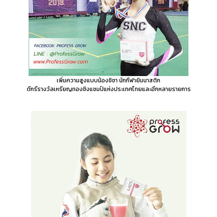
เพิ่มความสูงแบบน้องชิชา นักกีฬายิมนาสติก
ดีกรีรางวัลเหรียญทองชิงแชมป์แห่งประเทศไทยและอีกหลายรายการ