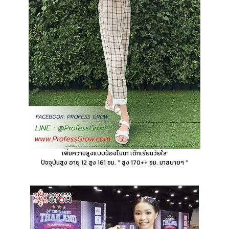
เพิ่มความสูงแบบน้องโมนา เด็กเรียนวัยใส
ปัจจุบันสูง อายุ 12 สูง 161 ซม. " สูง 170++ ซม. มาสบายๆ "