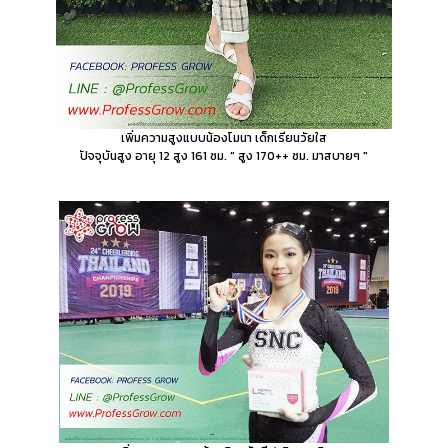
เพิ่มความสูงแบบน้องโมนา เด็กเรียนวัยใส
ปัจจุบันสูง อายุ 12 สูง 161 ซม. " สูง 170++ ซม. มาสบายๆ "