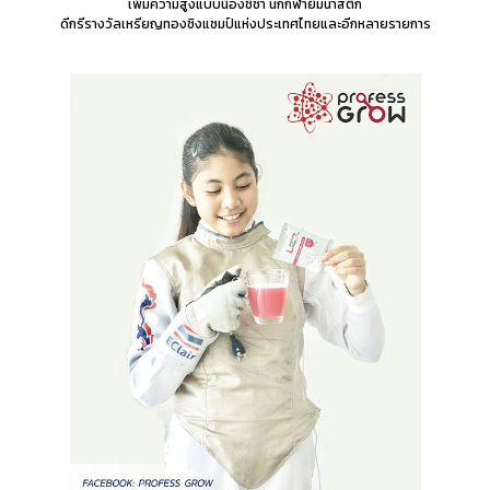
เพิ่มความสูงแบบน้องชิชา นักกีฬายิมนาสติก
ดีกรีรางวัลเหรียญทองชิงแชมป์แห่งประเทศไทยและอีกหลายรายการ