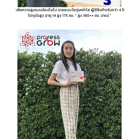
เพิ่มความสูงแบบน้องโอโบ นายแบบวัยรุ่นหน้าใส ผู้ใช้สินค้าจริงกว่า 4 ปี
ปัจจุบันสูง อายุ 14 สูง 175 ซม. " สูง 180++ ซม. มาแน่ "