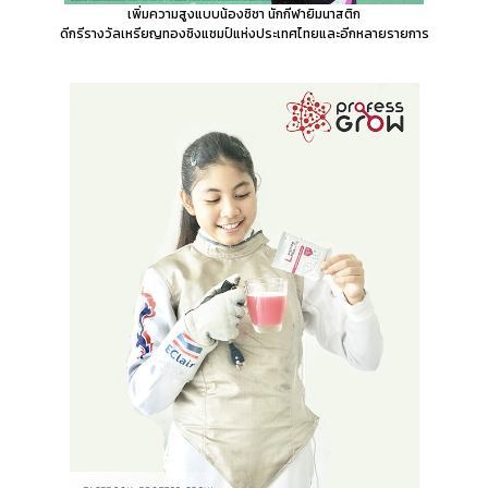
เพิ่มความสูงแบบน้องชิชา นักกีฬายิมนาสติก
ดีกรีรางวัลเหรียญทองชิงแชมป์แห่งประเทศไทยและอีกหลายรายการ