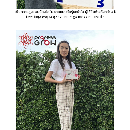
เพิ่มความสูงแบบน้องโอโบ นายแบบวัยรุ่นหน้าใส ผู้ใช้สินค้าจริงกว่า 4 ปี
ปัจจุบันสูง อายุ 14 สูง 175 ซม. " สูง 180++ ซม. มาแน่ "