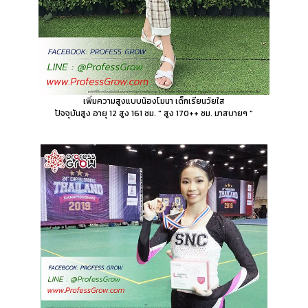
เพิ่มความสูงแบบน้องโมนา เด็กเรียนวัยใส
ปัจจุบันสูง อายุ 12 สูง 161 ซม. " สูง 170++ ซม. มาสบายๆ "