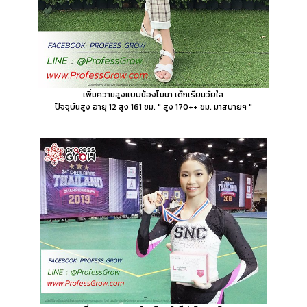
เพิ่มความสูงแบบน้องโมนา เด็กเรียนวัยใส
ปัจจุบันสูง อายุ 12 สูง 161 ซม. " สูง 170++ ซม. มาสบายๆ "