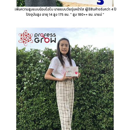
เพิ่มความสูงแบบน้องโอโบ นายแบบวัยรุ่นหน้าใส ผู้ใช้สินค้าจริงกว่า 4 ปี
ปัจจุบันสูง อายุ 14 สูง 175 ซม. " สูง 180++ ซม. มาแน่ "