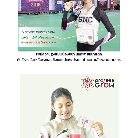
เพิ่มความสูงแบบน้องชิชา นักกีฬายิมนาสติก
ดีกรีรางวัลเหรียญทองชิงแชมป์แห่งประเทศไทยและอีกหลายรายการ