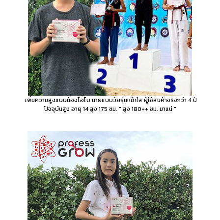
เพิ่มความสูงแบบน้องโอโบ นายแบบวัยรุ่นหน้าใส ผู้ใช้สินค้าจริงกว่า 4 ปี
ปัจจุบันสูง อายุ 14 สูง 175 ซม. " สูง 180++ ซม. มาแน่ "