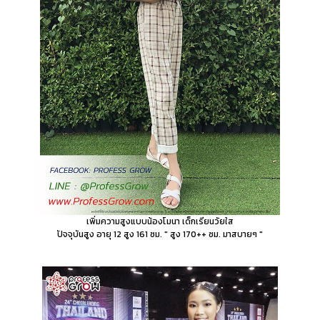
เพิ่มความสูงแบบน้องโมนา เด็กเรียนวัยใส
ปัจจุบันสูง อายุ 12 สูง 161 ซม. " สูง 170++ ซม. มาสบายๆ "