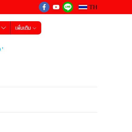
TH
ง
เพิ่มเติม
ง"