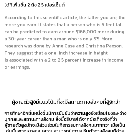
ได้ที่เพิ่มขึ้น 2 ถึง 2.5 เปอร์เซ็นต์
According to this scientific article, the taller you are, the
more you earn. It states that a person who is 6 feet tall
can be predicted to earn around $166,000 more during
a 30-year career than a man who is only 5’5. More
research was done by Anne Case and Christina Paxson.
They suggest that a one-inch increase in height
is associated with a 2 to 2.5 percent increase in income
or earnings.
ผู้ชายตัว
สูง
มีแนวโน้มที่จะมีสถานะทางสังคมที่
สูง
กว่า
การศึกษาอีกชิ้นหนึ่งชิ้นมีการยืนยันว่า
ความสูง
ยังเชื่อมโยงระหว่าง
บุคคลและสถานะทางสังคม สิ่งนี้อธิบายได้จากข้อเท็จจริงที่ว่า
ผู้ชายตัวสูง
มักจะมีส่วนร่วมในกิจกรรมทางสังคมมากกว่า เมื่อเป็น
เช่นนั้นพวกเขาสะสมความสามารถในการปรับตัวทางสังคมที่ช่วย