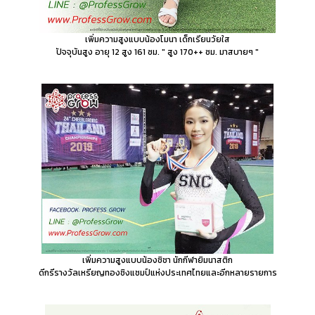
เพิ่มความสูงแบบน้องโมนา เด็กเรียนวัยใส
ปัจจุบันสูง อายุ 12 สูง 161 ซม. " สูง 170++ ซม. มาสบายๆ "
เพิ่มความสูงแบบน้องชิชา นักกีฬายิมนาสติก
ดีกรีรางวัลเหรียญทองชิงแชมป์แห่งประเทศไทยและอีกหลายรายการ