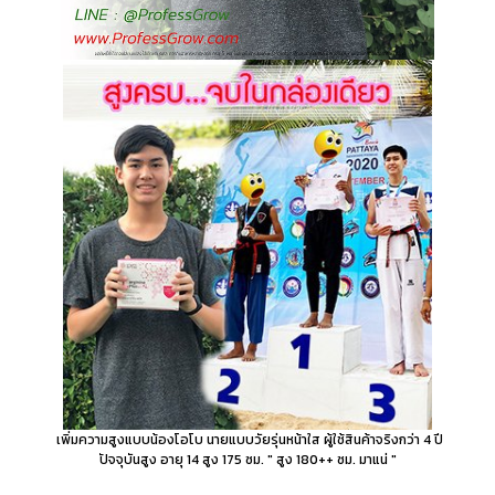
เพิ่มความสูงแบบน้องโอโบ นายแบบวัยรุ่นหน้าใส ผู้ใช้สินค้าจริงกว่า 4 ปี
ปัจจุบันสูง อายุ 14 สูง 175 ซม. " สูง 180++ ซม. มาแน่ "